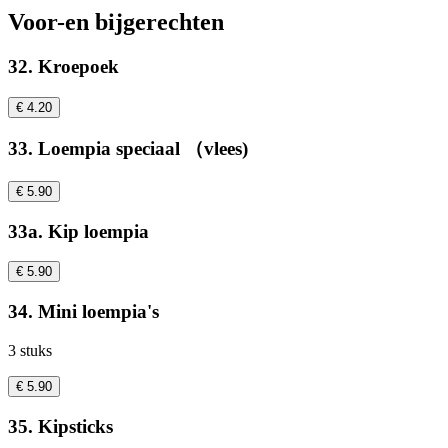
Voor-en bijgerechten
32. Kroepoek
€ 4.20
33. Loempia speciaal （vlees)
€ 5.90
33a. Kip loempia
€ 5.90
34. Mini loempia's
3 stuks
€ 5.90
35. Kipsticks