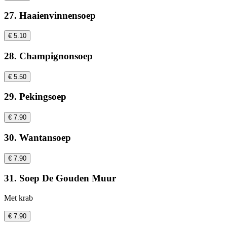
27. Haaienvinnensoep
€ 5.10
28. Champignonsoep
€ 5.50
29. Pekingsoep
€ 7.90
30. Wantansoep
€ 7.90
31. Soep De Gouden Muur
Met krab
€ 7.90