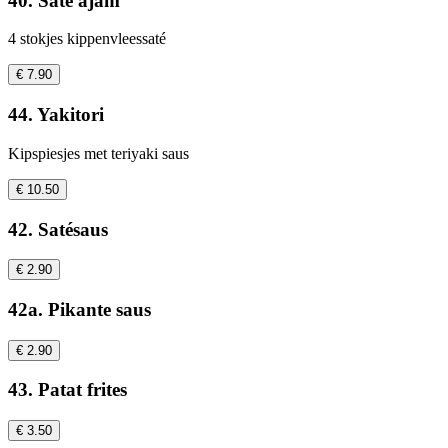
40. Saté ajam
4 stokjes kippenvleessaté
€ 7.90
44. Yakitori
Kipspiesjes met teriyaki saus
€ 10.50
42. Satésaus
€ 2.90
42a. Pikante saus
€ 2.90
43. Patat frites
€ 3.50