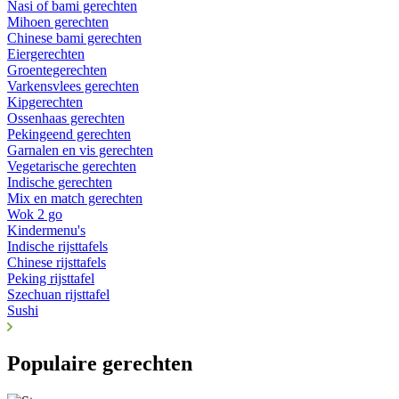
Nasi of bami gerechten
Mihoen gerechten
Chinese bami gerechten
Eiergerechten
Groentegerechten
Varkensvlees gerechten
Kipgerechten
Ossenhaas gerechten
Pekingeend gerechten
Garnalen en vis gerechten
Vegetarische gerechten
Indische gerechten
Mix en match gerechten
Wok 2 go
Kindermenu's
Indische rijsttafels
Chinese rijsttafels
Peking rijsttafel
Szechuan rijsttafel
Sushi
Populaire gerechten