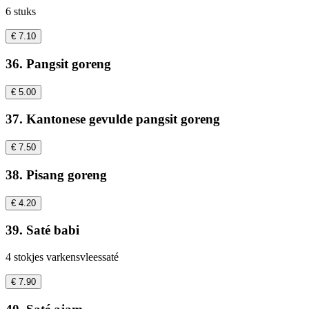
6 stuks
€ 7.10
36. Pangsit goreng
€ 5.00
37. Kantonese gevulde pangsit goreng
€ 7.50
38. Pisang goreng
€ 4.20
39. Saté babi
4 stokjes varkensvleessaté
€ 7.90