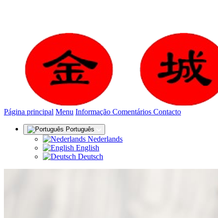
(actual)
Página principal
Menu
Informação
Comentários
Contacto
Português
Nederlands
English
Deutsch